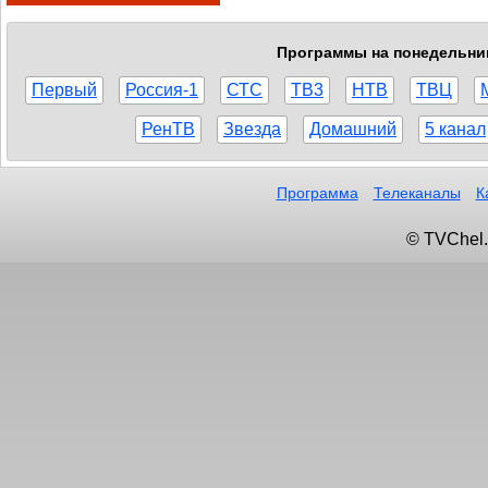
Программы на понедельник,
Первый
Россия-1
СТС
ТВ3
НТВ
ТВЦ
РенТВ
Звезда
Домашний
5 канал
Программа
Телеканалы
К
© TVChel.