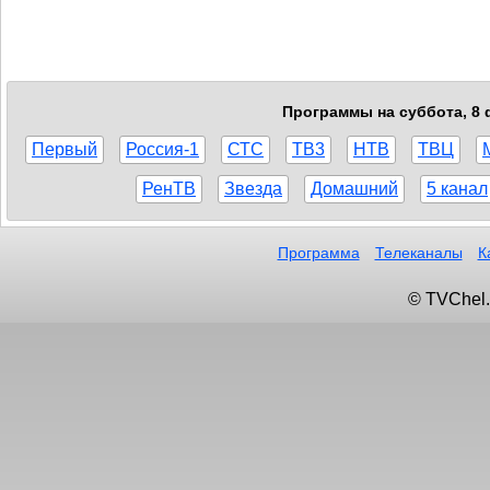
Программы на суббота, 8 
Первый
Россия-1
СТС
ТВ3
НТВ
ТВЦ
РенТВ
Звезда
Домашний
5 канал
Программа
Телеканалы
К
© TVChel.