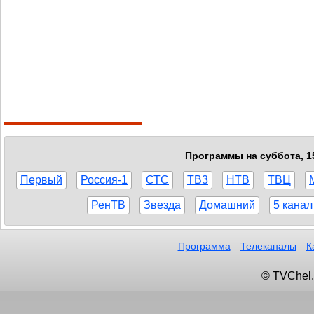
Программы на суббота, 15
Первый
Россия-1
СТС
ТВ3
НТВ
ТВЦ
РенТВ
Звезда
Домашний
5 канал
Программа
Телеканалы
К
© TVChel.