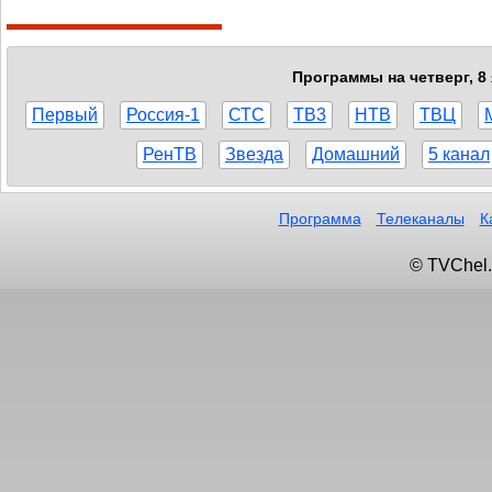
Программы на четверг, 8
Первый
Россия-1
СТС
ТВ3
НТВ
ТВЦ
РенТВ
Звезда
Домашний
5 канал
Программа
Телеканалы
К
© TVChel.