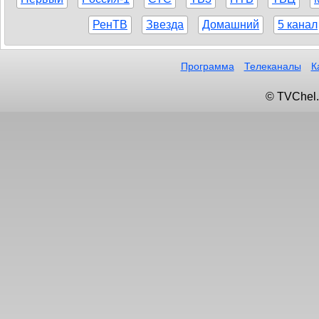
РенТВ
Звезда
Домашний
5 канал
Программа
Телеканалы
К
© TVChel.