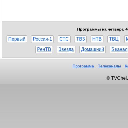
Программы на четверг, 4
Первый
Россия-1
СТС
ТВ3
НТВ
ТВЦ
РенТВ
Звезда
Домашний
5 канал
Программа
Телеканалы
К
© TVChel.