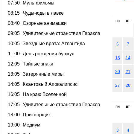
07:50
Мультфильмы
08:15
Чуды-юды в лавке
пн
вт
08:40
Озорные анимашки
09:05
Удивительные странствия Геракла
10:05
Звездные врата: Атлантида
6
7
11:00
День рождения буржуя
13
14
12:05
Тайные знаки
20
21
13:05
Затерянные миры
14:05
Квантовый Апокалипсис
27
28
16:05
На краю Вселенной
17:05
Удивительные странствия Геракла
пн
вт
18:00
Притворщик
19:00
Медиум
3
4