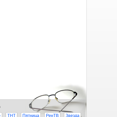
в
е
ТНТ
Пятница
РенТВ
Звезда