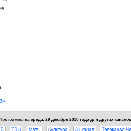
ия
я
3»
Программы на среда, 29 декабря 2010 года для других канало
ТВ
ТВЦ
Матч!
Культура
31 канал
Телеканал Ч