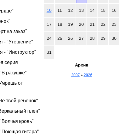
10
11
12
13
14
15
16
ердце"
енок"
17
18
19
20
21
22
23
рт на заказ"
24
25
26
27
28
29
30
ия - "Утешение"
я - "Инструктор"
31
-я серия
Архив
 "В ракушке"
2007
»
2026
"Умрешь от
"Не твой ребенок"
 "Зеркальный плен"
 "Волчья кровь"
- "Поющая гитара"