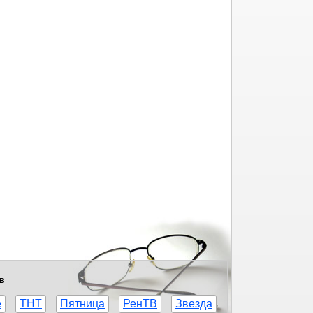
в
е
ТНТ
Пятница
РенТВ
Звезда