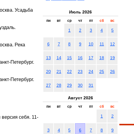
Москва. Усадьба
Июль 2026
пн
вт
ср
чт
пт
сб
вс
уздаль.
1
2
3
4
5
6
7
8
9
10
11
12
осква. Река
13
14
15
16
17
18
19
анкт-Петербург.
20
21
22
23
24
25
26
анкт-Петербург.
27
28
29
30
31
Август 2026
пн
вт
ср
чт
пт
сб
вс
1
2
версия себя. 11-
3
4
5
6
7
8
9