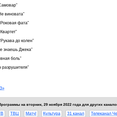
"Самовар"
"Не виновата"
 "Роковая фата"
"Квартет"
"Рукава до колен"
 не знаешь Джека"
овная боль"
ач разрушителя"
3»
Программы на вторник, 29 ноября 2022 года для других канало
ТВ
ТВЦ
Матч!
Культура
31 канал
Телеканал Ч