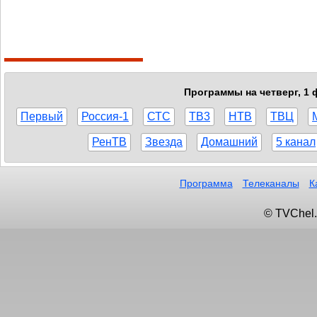
Программы на четверг, 1 
Первый
Россия-1
СТС
ТВ3
НТВ
ТВЦ
РенТВ
Звезда
Домашний
5 канал
Программа
Телеканалы
К
© TVChel.