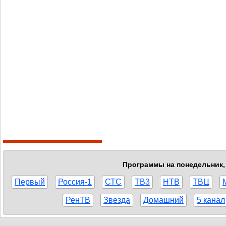
Программы на понедельник, 
Первый
Россия-1
СТС
ТВ3
НТВ
ТВЦ
РенТВ
Звезда
Домашний
5 канал