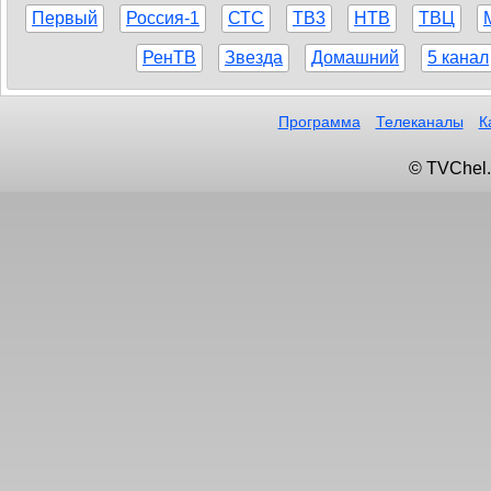
Первый
Россия-1
СТС
ТВ3
НТВ
ТВЦ
РенТВ
Звезда
Домашний
5 канал
Программа
Телеканалы
К
© TVChel.