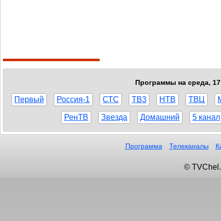
Программы на среда, 17
Первый
Россия-1
СТС
ТВ3
НТВ
ТВЦ
РенТВ
Звезда
Домашний
5 канал
Программа
Телеканалы
К
© TVChel.