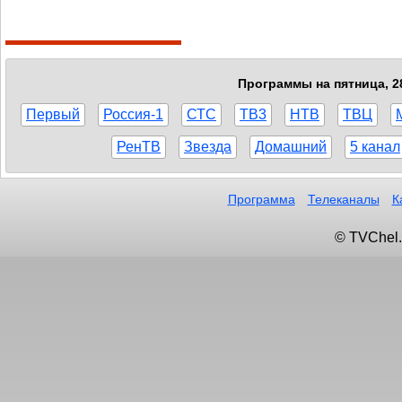
Программы на пятница, 28
Первый
Россия-1
СТС
ТВ3
НТВ
ТВЦ
РенТВ
Звезда
Домашний
5 канал
Программа
Телеканалы
К
© TVChel.