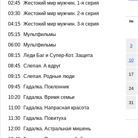
02:45
Жестокий мир мужчин. 1-я серия
03:30
Жестокий мир мужчин. 2-я серия
пн
04:15
Жестокий мир мужчин. 3-я серия
05:15
Мультфильмы
06:00
Мультфильмы
3
08:15
Леди Баг и Супер-Кот. Защита
10
08:45
Слепая. А вдруг
17
09:15
Слепая. Родные люди
09:45
Гадалка. Поклонник
24
10:20
Гадалка. Время семьи
31
11:00
Гадалка. Напрасная красота
11:30
Гадалка. Повитуха
12:00
Гадалка. Астральная мишень