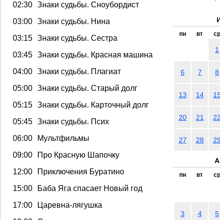
02:30
Знаки судьбы. Сноубордист
03:00
Знаки судьбы. Нина
пн
вт
с
03:15
Знаки судьбы. Сестра
1
03:45
Знаки судьбы. Красная машина
04:00
Знаки судьбы. Плагиат
6
7
8
05:00
Знаки судьбы. Старый долг
13
14
1
05:15
Знаки судьбы. Карточный долг
20
21
2
05:45
Знаки судьбы. Псих
06:00
Мультфильмы
27
28
2
09:00
Про Красную Шапочку
А
12:00
Приключения Буратино
пн
вт
с
15:00
Баба Яга спасает Новый год
17:00
Царевна-лягушка
3
4
5