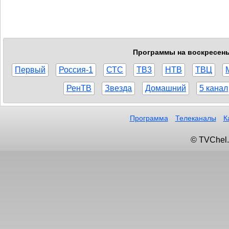
Программы на воскресенье
Первый
Россия-1
СТС
ТВ3
НТВ
ТВЦ
РенТВ
Звезда
Домашний
5 канал
Программа
Телеканалы
К
© TVChel.