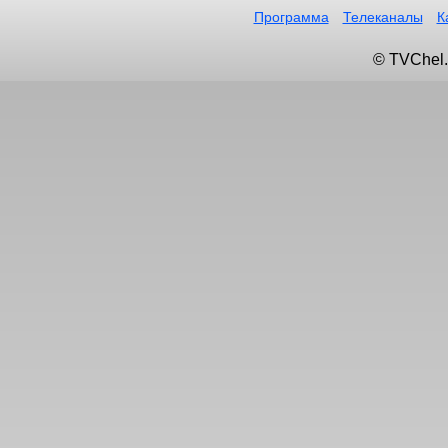
Программа
Телеканалы
К
© TVChel.