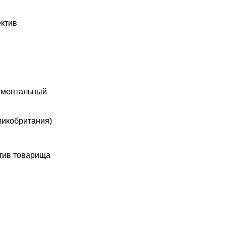
ектив
ументальный
ликобритания)
ив товарища