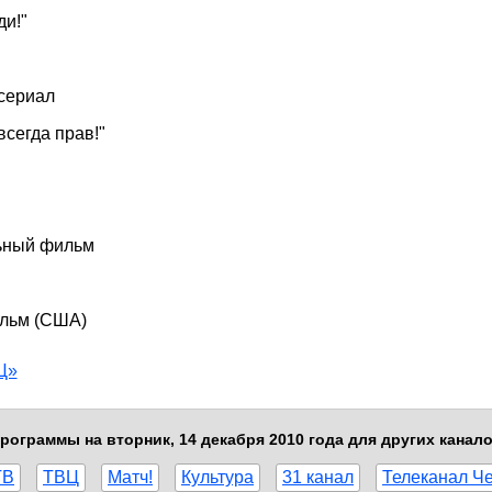
ди!"
есериал
сегда прав!"
льный фильм
ильм (США)
Ц»
рограммы на вторник, 14 декабря 2010 года для других канал
ТВ
ТВЦ
Матч!
Культура
31 канал
Телеканал Ч