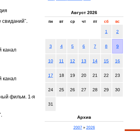
дия
Август 2026
 свиданий".
пн
вт
ср
чт
пт
сб
вс
1
2
3
4
5
6
7
8
9
 канал
10
11
12
13
14
15
16
17
18
19
20
21
22
23
 канал
24
25
26
27
28
29
30
ный фильм. 1-я
31
.
Архив
2007
»
2026