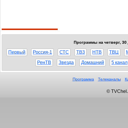
Программы на четверг, 30
Первый
Россия-1
СТС
ТВ3
НТВ
ТВЦ
РенТВ
Звезда
Домашний
5 канал
Программа
Телеканалы
К
© TVChel.