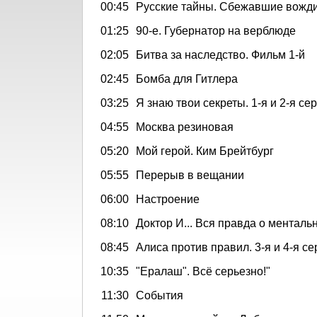
00:45
Русские тайны. Сбежавшие вожди
01:25
90-е. Губернатор на верблюде
02:05
Битва за наследство. Фильм 1-й
02:45
Бомба для Гитлера
03:25
Я знаю твои секреты. 1-я и 2-я се
04:55
Москва резиновая
05:20
Мой герой. Ким Брейтбург
05:55
Перерыв в вещании
06:00
Настроение
08:10
Доктор И... Вся правда о менталь
08:45
Алиса против правил. 3-я и 4-я се
10:35
"Ералаш". Всё серьезно!"
11:30
События