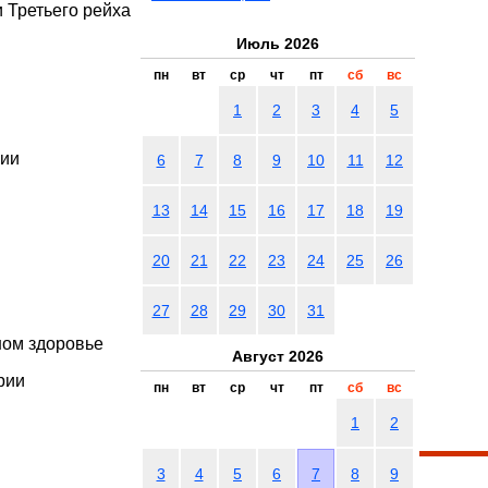
 Третьего рейха
Июль 2026
пн
вт
ср
чт
пт
сб
вс
1
2
3
4
5
рии
6
7
8
9
10
11
12
13
14
15
16
17
18
19
20
21
22
23
24
25
26
27
28
29
30
31
ном здоровье
Август 2026
рии
пн
вт
ср
чт
пт
сб
вс
1
2
3
4
5
6
7
8
9