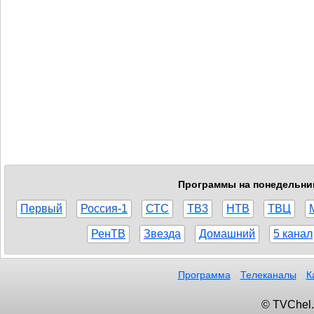
Программы на понедельник,
Первый
Россия-1
СТС
ТВ3
НТВ
ТВЦ
РенТВ
Звезда
Домашний
5 канал
Программа
Телеканалы
К
© TVChel.