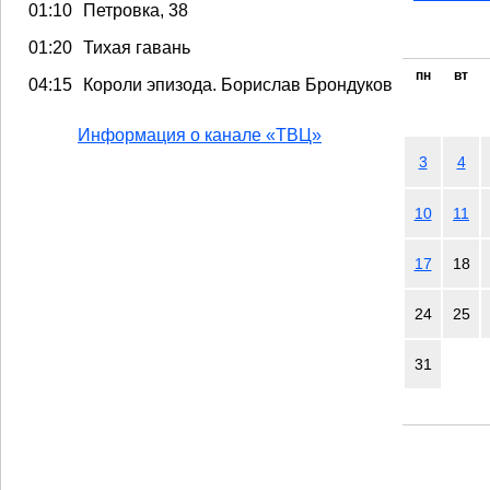
01:10
Петровка, 38
01:20
Тихая гавань
пн
вт
04:15
Короли эпизода. Борислав Брондуков
Информация о канале «ТВЦ»
3
4
10
11
17
18
24
25
31