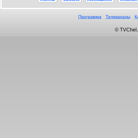
Программа
Телеканалы
К
© TVChel.