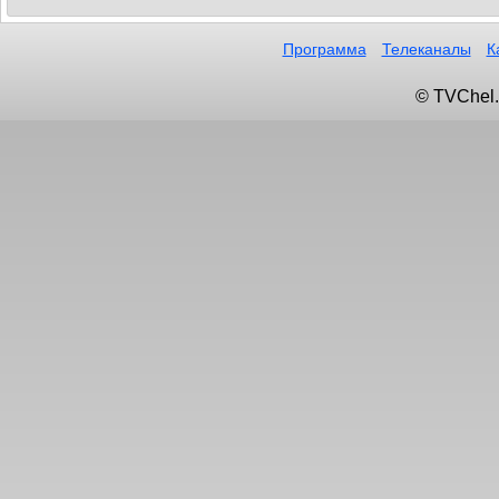
Программа
Телеканалы
К
© TVChel.