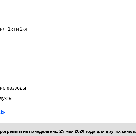
я. 1-я и 2-я
кие разводы
одукты
Ц»
рограммы на понедельник, 25 мая 2026 года для других канал