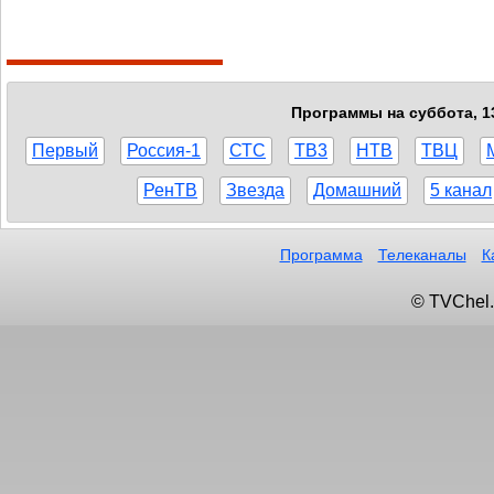
Программы на суббота, 13
Первый
Россия-1
СТС
ТВ3
НТВ
ТВЦ
РенТВ
Звезда
Домашний
5 канал
Программа
Телеканалы
К
© TVChel.