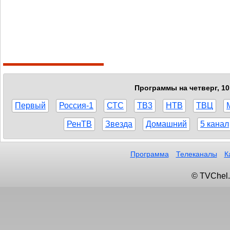
Программы на четверг, 10
Первый
Россия-1
СТС
ТВ3
НТВ
ТВЦ
РенТВ
Звезда
Домашний
5 канал
Программа
Телеканалы
К
© TVChel.