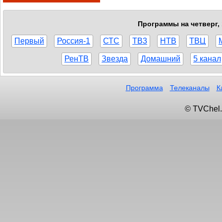
Программы на четверг, 
Первый
Россия-1
СТС
ТВ3
НТВ
ТВЦ
РенТВ
Звезда
Домашний
5 канал
Программа
Телеканалы
К
© TVChel.