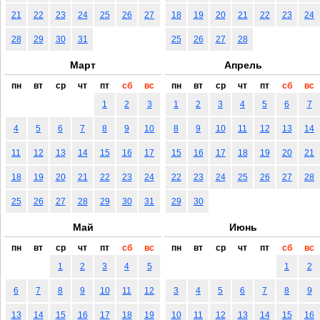
21
22
23
24
25
26
27
18
19
20
21
22
23
24
28
29
30
31
25
26
27
28
Март
Апрель
пн
вт
ср
чт
пт
сб
вс
пн
вт
ср
чт
пт
сб
вс
1
2
3
1
2
3
4
5
6
7
4
5
6
7
8
9
10
8
9
10
11
12
13
14
11
12
13
14
15
16
17
15
16
17
18
19
20
21
18
19
20
21
22
23
24
22
23
24
25
26
27
28
25
26
27
28
29
30
31
29
30
Май
Июнь
пн
вт
ср
чт
пт
сб
вс
пн
вт
ср
чт
пт
сб
вс
1
2
3
4
5
1
2
6
7
8
9
10
11
12
3
4
5
6
7
8
9
13
14
15
16
17
18
19
10
11
12
13
14
15
16