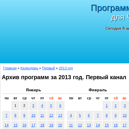
Програм
для 
Сегодня 8 а
Главная
»
Календарь
»
Первый
»
2013 год
Архив программ за 2013 год. Первый канал
Январь
Февраль
пн
вт
ср
чт
пт
сб
вс
пн
вт
ср
чт
пт
сб
вс
1
2
3
4
5
6
1
2
3
7
8
9
10
11
12
13
4
5
6
7
8
9
10
14
15
16
17
18
19
20
11
12
13
14
15
16
17