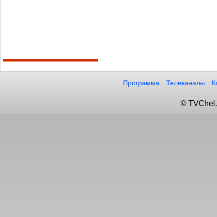
Программа
Телеканалы
К
© TVChel.