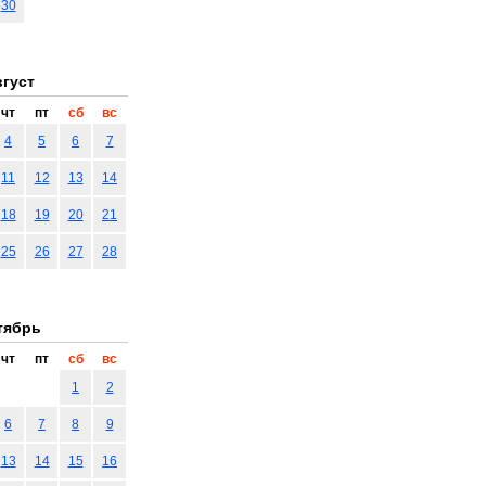
30
густ
чт
пт
сб
вс
4
5
6
7
11
12
13
14
18
19
20
21
25
26
27
28
тябрь
чт
пт
сб
вс
1
2
6
7
8
9
13
14
15
16