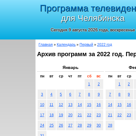
Программа телевиде
для Челябинска
Сегодня 9 августа 2026 года, воскресенье
Главная
»
Календарь
»
Первый
»
2022 год
Архив программ за 2022 год. Пе
Январь
Фе
пн
вт
ср
чт
пт
сб
вс
пн
вт
ср
1
2
1
2
3
4
5
6
7
8
9
7
8
9
10
11
12
13
14
15
16
14
15
16
17
18
19
20
21
22
23
21
22
23
24
25
26
27
28
29
30
28
31