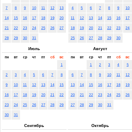
7
8
9
10
11
12
13
4
5
6
7
8
9
10
14
15
16
17
18
19
20
11
12
13
14
15
16
17
21
22
23
24
25
26
27
18
19
20
21
22
23
24
28
29
30
31
25
26
27
28
29
30
Июль
Август
пн
вт
ср
чт
пт
сб
вс
пн
вт
ср
чт
пт
сб
вс
1
1
2
3
4
5
2
3
4
5
6
7
8
6
7
8
9
10
11
12
9
10
11
12
13
14
15
13
14
15
16
17
18
19
16
17
18
19
20
21
22
20
21
22
23
24
25
26
23
24
25
26
27
28
29
27
28
29
30
31
30
31
Сентябрь
Октябрь