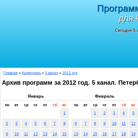
Програм
для 
Сегодня 5 
Главная
»
Календарь
»
5 канал
»
2012 год
Архив программ за 2012 год. 5 канал. Петер
Январь
Февраль
пн
вт
ср
чт
пт
сб
вс
пн
вт
ср
чт
пт
сб
вс
1
1
2
3
4
5
2
3
4
5
6
7
8
6
7
8
9
10
11
12
9
10
11
12
13
14
15
13
14
15
16
17
18
19