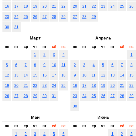
16
17
18
19
20
21
22
20
21
22
23
24
25
26
23
24
25
26
27
28
29
27
28
29
30
31
Март
Апрель
пн
вт
ср
чт
пт
сб
вс
пн
вт
ср
чт
пт
сб
вс
1
2
3
4
1
5
6
7
8
9
10
11
2
3
4
5
6
7
8
12
13
14
15
16
17
18
9
10
11
12
13
14
15
19
20
21
22
23
24
25
16
17
18
19
20
21
22
26
27
28
29
30
31
23
24
25
26
27
28
29
30
Май
Июнь
пн
вт
ср
чт
пт
сб
вс
пн
вт
ср
чт
пт
сб
вс
1
2
3
4
5
6
1
2
3