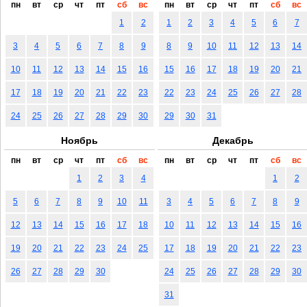
пн
вт
ср
чт
пт
сб
вс
пн
вт
ср
чт
пт
сб
вс
1
2
1
2
3
4
5
6
7
3
4
5
6
7
8
9
8
9
10
11
12
13
14
10
11
12
13
14
15
16
15
16
17
18
19
20
21
17
18
19
20
21
22
23
22
23
24
25
26
27
28
24
25
26
27
28
29
30
29
30
31
Ноябрь
Декабрь
пн
вт
ср
чт
пт
сб
вс
пн
вт
ср
чт
пт
сб
вс
1
2
3
4
1
2
5
6
7
8
9
10
11
3
4
5
6
7
8
9
12
13
14
15
16
17
18
10
11
12
13
14
15
16
19
20
21
22
23
24
25
17
18
19
20
21
22
23
26
27
28
29
30
24
25
26
27
28
29
30
31