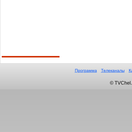
Программа
Телеканалы
К
© TVChel.