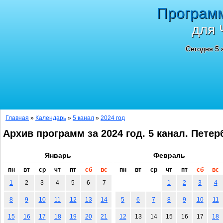
Програм
для 
Сегодня 5 
Главная
»
Календарь
»
5 канал
»
2024 год
Архив программ за 2024 год. 5 канал. Петер
Январь
Февраль
пн
вт
ср
чт
пт
сб
вс
пн
вт
ср
чт
пт
сб
вс
1
2
3
4
5
6
7
1
2
3
4
8
9
10
11
12
13
14
5
6
7
8
9
10
11
15
16
17
18
19
20
21
12
13
14
15
16
17
18