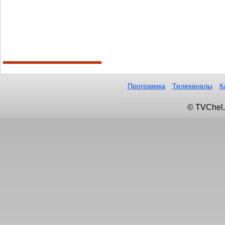
Программа
Телеканалы
К
© TVChel.