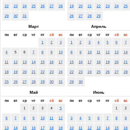
22
23
24
25
26
27
28
19
20
21
22
23
24
25
29
30
31
26
27
28
29
Март
Апрель
пн
вт
ср
чт
пт
сб
вс
пн
вт
ср
чт
пт
сб
вс
1
2
3
1
2
3
4
5
6
7
4
5
6
7
8
9
10
8
9
10
11
12
13
14
11
12
13
14
15
16
17
15
16
17
18
19
20
21
18
19
20
21
22
23
24
22
23
24
25
26
27
28
25
26
27
28
29
30
31
29
30
Май
Июнь
пн
вт
ср
чт
пт
сб
вс
пн
вт
ср
чт
пт
сб
вс
1
2
3
4
5
1
2
6
7
8
9
10
11
12
3
4
5
6
7
8
9
13
14
15
16
17
18
19
10
11
12
13
14
15
16