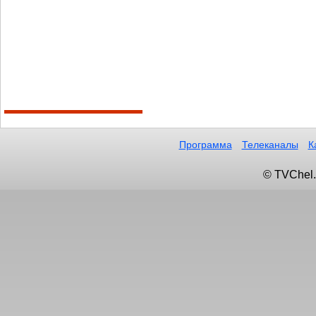
Программа
Телеканалы
К
© TVChel.