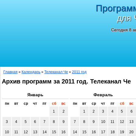
Програм
для 
Сегодня 8 а
Главная
»
Календарь
»
Телеканал Че
»
2011 год
Архив программ за 2011 год. Телеканал Че
Январь
Февраль
пн
вт
ср
чт
пт
сб
вс
пн
вт
ср
чт
пт
сб
вс
1
2
1
2
3
4
5
6
3
4
5
6
7
8
9
7
8
9
10
11
12
13
10
11
12
13
14
15
16
14
15
16
17
18
19
20