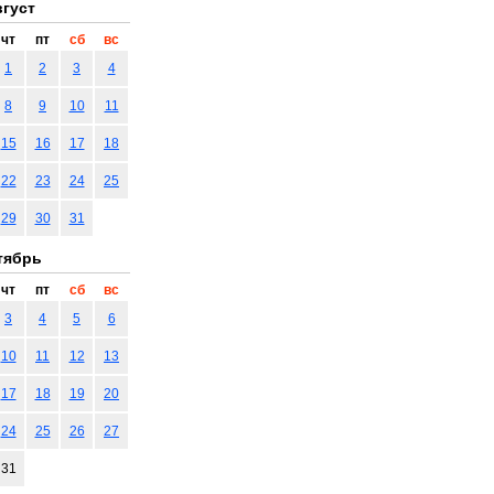
густ
чт
пт
сб
вс
1
2
3
4
8
9
10
11
15
16
17
18
22
23
24
25
29
30
31
тябрь
чт
пт
сб
вс
3
4
5
6
10
11
12
13
17
18
19
20
24
25
26
27
31