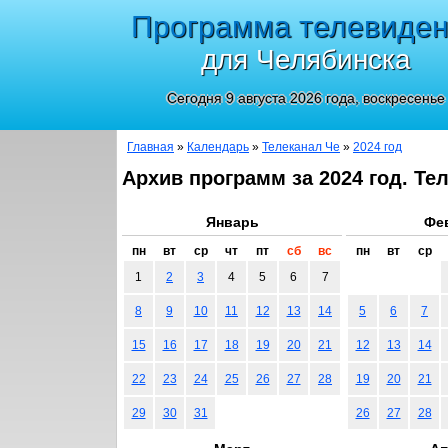
Программа телевиде
для Челябинска
Сегодня 9 августа 2026 года, воскресенье
Главная
»
Календарь
»
Телеканал Че
»
2024 год
Архив программ за 2024 год. Те
Январь
Фе
пн
вт
ср
чт
пт
сб
вс
пн
вт
ср
1
2
3
4
5
6
7
8
9
10
11
12
13
14
5
6
7
15
16
17
18
19
20
21
12
13
14
22
23
24
25
26
27
28
19
20
21
29
30
31
26
27
28