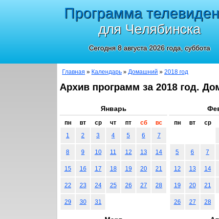
Программа телевиде
для Челябинска
Сегодня 8 августа 2026 года, суббота
Главная
»
Календарь
»
Домашний
»
2018 год
Архив программ за 2018 год. Д
Январь
Фе
пн
вт
ср
чт
пт
сб
вс
пн
вт
ср
1
2
3
4
5
6
7
8
9
10
11
12
13
14
5
6
7
15
16
17
18
19
20
21
12
13
14
22
23
24
25
26
27
28
19
20
21
29
30
31
26
27
28