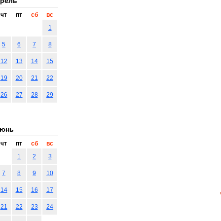
рель
чт
пт
сб
вс
1
5
6
7
8
12
13
14
15
19
20
21
22
26
27
28
29
юнь
чт
пт
сб
вс
1
2
3
7
8
9
10
14
15
16
17
21
22
23
24