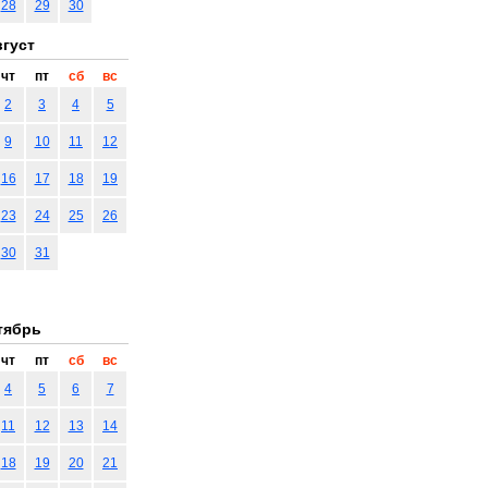
28
29
30
густ
чт
пт
сб
вс
2
3
4
5
9
10
11
12
16
17
18
19
23
24
25
26
30
31
тябрь
чт
пт
сб
вс
4
5
6
7
11
12
13
14
18
19
20
21