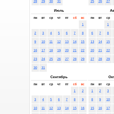
28
29
30
31
25
26
27
Июль
Ав
пн
вт
ср
чт
пт
сб
вс
пн
вт
ср
1
1
2
3
4
5
6
7
8
6
7
8
9
10
11
12
13
14
15
13
14
15
16
17
18
19
20
21
22
20
21
22
23
24
25
26
27
28
29
27
28
29
30
31
Сентябрь
Ок
пн
вт
ср
чт
пт
сб
вс
пн
вт
ср
1
2
1
2
3
3
4
5
6
7
8
9
8
9
10
10
11
12
13
14
15
16
15
16
17