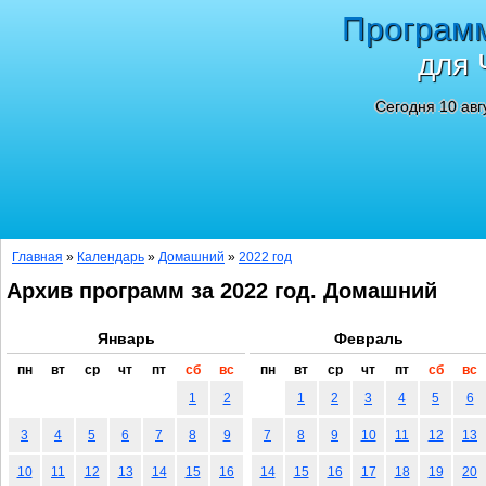
Програм
для 
Сегодня 10 авг
Главная
»
Календарь
»
Домашний
»
2022 год
Архив программ за 2022 год. Домашний
Январь
Февраль
пн
вт
ср
чт
пт
сб
вс
пн
вт
ср
чт
пт
сб
вс
1
2
1
2
3
4
5
6
3
4
5
6
7
8
9
7
8
9
10
11
12
13
10
11
12
13
14
15
16
14
15
16
17
18
19
20