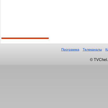
Программа
Телеканалы
К
© TVChel.