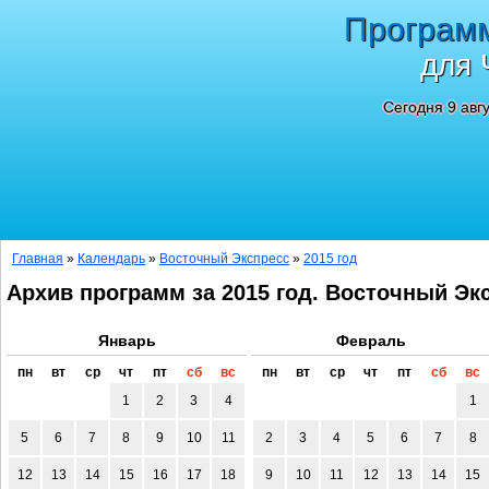
Програм
для 
Сегодня 9 авг
Главная
»
Календарь
»
Восточный Экспресс
»
2015 год
Архив программ за 2015 год. Восточный Эк
Январь
Февраль
пн
вт
ср
чт
пт
сб
вс
пн
вт
ср
чт
пт
сб
вс
1
2
3
4
1
5
6
7
8
9
10
11
2
3
4
5
6
7
8
12
13
14
15
16
17
18
9
10
11
12
13
14
15