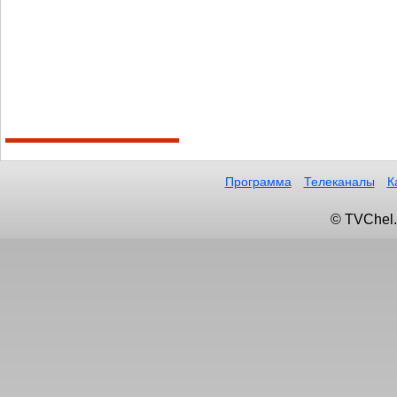
Программа
Телеканалы
К
© TVChel.