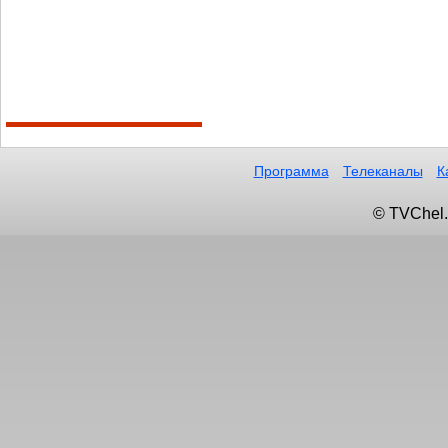
Программа
Телеканалы
К
© TVChel.