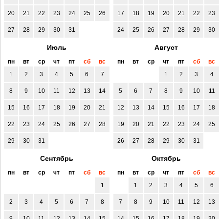
20
21
22
23
24
25
26
17
18
19
20
21
22
23
27
28
29
30
31
24
25
26
27
28
29
30
Июль
Август
пн
вт
ср
чт
пт
сб
вс
пн
вт
ср
чт
пт
сб
вс
1
2
3
4
5
6
7
1
2
3
4
8
9
10
11
12
13
14
5
6
7
8
9
10
11
15
16
17
18
19
20
21
12
13
14
15
16
17
18
22
23
24
25
26
27
28
19
20
21
22
23
24
25
29
30
31
26
27
28
29
30
31
Сентябрь
Октябрь
пн
вт
ср
чт
пт
сб
вс
пн
вт
ср
чт
пт
сб
вс
1
1
2
3
4
5
6
2
3
4
5
6
7
8
7
8
9
10
11
12
13
9
10
11
12
13
14
15
14
15
16
17
18
19
20