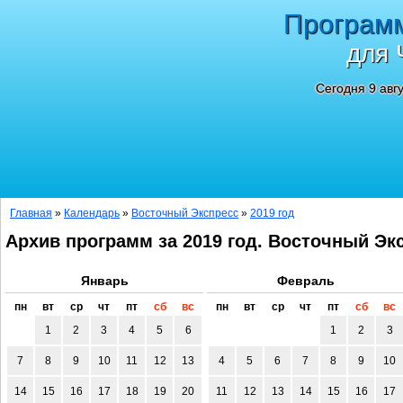
Програм
для 
Сегодня 9 авг
Главная
»
Календарь
»
Восточный Экспресс
»
2019 год
Архив программ за 2019 год. Восточный Эк
Январь
Февраль
пн
вт
ср
чт
пт
сб
вс
пн
вт
ср
чт
пт
сб
вс
1
2
3
4
5
6
1
2
3
7
8
9
10
11
12
13
4
5
6
7
8
9
10
14
15
16
17
18
19
20
11
12
13
14
15
16
17