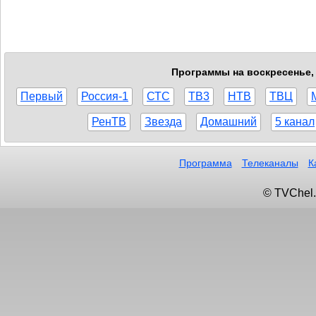
Программы на воскресенье, 
Первый
Россия-1
СТС
ТВ3
НТВ
ТВЦ
РенТВ
Звезда
Домашний
5 канал
Программа
Телеканалы
К
© TVChel.