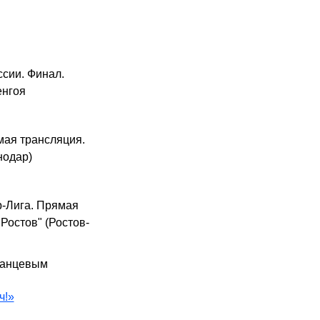
ссии. Финал.
енгоя
мая трансляция.
нодар)
-Лига. Прямая
"Ростов" (Ростов-
данцевым
ч!»