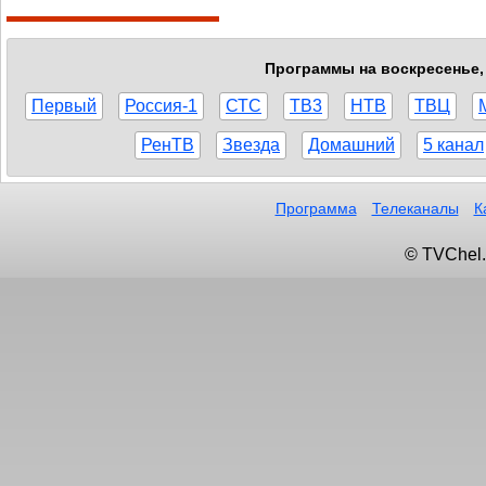
Программы на воскресенье, 
Первый
Россия-1
СТС
ТВ3
НТВ
ТВЦ
РенТВ
Звезда
Домашний
5 канал
Программа
Телеканалы
К
© TVChel.