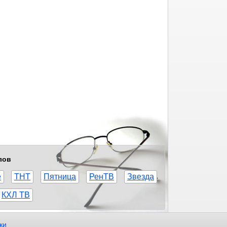
лов
е
ТНТ
Пятница
РенТВ
Звезда
КХЛ ТВ
ки