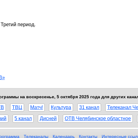
 Третий период.
В»
ограммы на воскресенье, 5 октября 2025 года для других кана
ТВ
ТВЦ
Матч!
Культура
31 канал
Телеканал Ч
ний
5 канал
Дисней
ОТВ Челябинское областное
рограмма
Телеканалы
Календарь
Контакты
Интересные ссыл