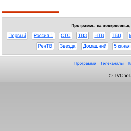
Программы на воскресенье, 
Первый
Россия-1
СТС
ТВ3
НТВ
ТВЦ
РенТВ
Звезда
Домашний
5 канал
Программа
Телеканалы
К
© TVChel.