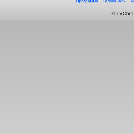
Программа
Телеканалы
К
© TVChel.