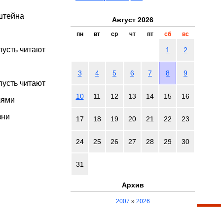
штейна
Август 2026
пн
вт
ср
чт
пт
сб
вс
пусть читают
1
2
3
4
5
6
7
8
9
пусть читают
10
11
12
13
14
15
16
лями
зни
17
18
19
20
21
22
23
24
25
26
27
28
29
30
31
Архив
2007
»
2026