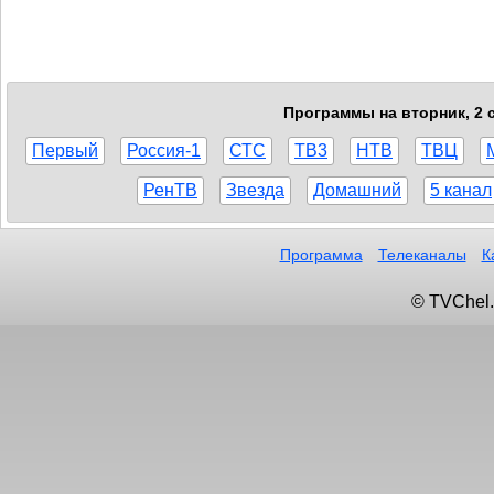
Программы на вторник, 2 с
Первый
Россия-1
СТС
ТВ3
НТВ
ТВЦ
РенТВ
Звезда
Домашний
5 канал
Программа
Телеканалы
К
© TVChel.