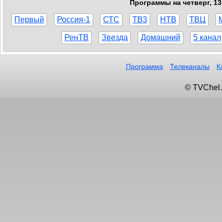
Программы на четверг, 13
Первый
Россия-1
СТС
ТВ3
НТВ
ТВЦ
РенТВ
Звезда
Домашний
5 канал
Программа
Телеканалы
К
© TVChel.