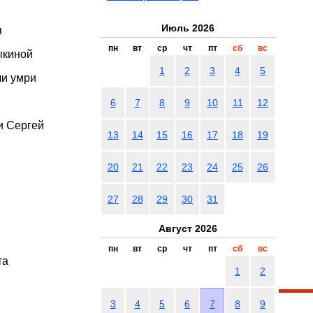
Июль 2026
я
пн
вт
ср
чт
пт
сб
вс
ыкиной
1
2
3
4
5
ли умри
6
7
8
9
10
11
12
и Сергей
13
14
15
16
17
18
19
20
21
22
23
24
25
26
27
28
29
30
31
Август 2026
пн
вт
ср
чт
пт
сб
вс
та
1
2
3
4
5
6
7
8
9