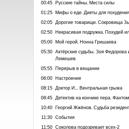
00:45
Русские тайны. Места силы
01:25
Мифы о еде. Диеты для похудени
02:05
Дорогие товарищи. Сокровища З
02:50
Некрасивая подружка. Похудей и
05:00
Мой герой. Нонна Гришаева
05:30
Актёрские судьбы. Зоя Федорова 
Лемешев
05:55
Перерыв в вещании
06:00
Настроение
08:15
Доктор И... Вентральная грыжа
08:45
Детектив на кончике пера. Фантом
10:40
Георгий Жжёнов. Судьба резиден
11:30
События
11:50
Соколова подозревает всех-2