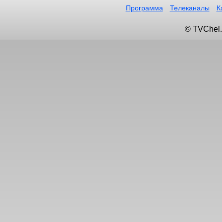
Программа
Телеканалы
К
© TVChel.