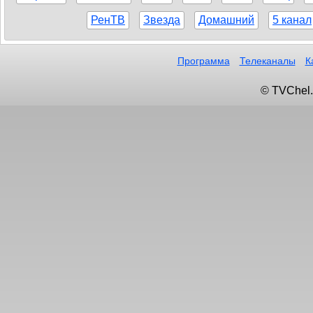
РенТВ
Звезда
Домашний
5 канал
Программа
Телеканалы
К
© TVChel.