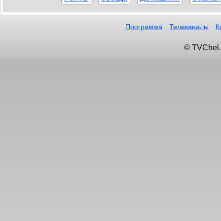
Программа
Телеканалы
К
© TVChel.