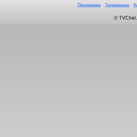
Программа
Телеканалы
К
© TVChel.